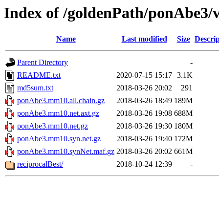
Index of /goldenPath/ponAbe3
Name
Last modified
Size
Descrip
Parent Directory
-
README.txt
2020-07-15 15:17
3.1K
md5sum.txt
2018-03-26 20:02
291
ponAbe3.mm10.all.chain.gz
2018-03-26 18:49
189M
ponAbe3.mm10.net.axt.gz
2018-03-26 19:08
688M
ponAbe3.mm10.net.gz
2018-03-26 19:30
180M
ponAbe3.mm10.syn.net.gz
2018-03-26 19:40
172M
ponAbe3.mm10.synNet.maf.gz
2018-03-26 20:02
661M
reciprocalBest/
2018-10-24 12:39
-